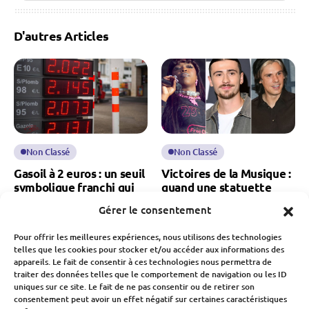
D'autres Articles
Non Classé
Non Classé
Gasoil à 2 euros : un seuil
Victoires de la Musique :
symbolique franchi qui
quand une statuette
relance les inquiétudes
booste les carrières… et
Gérer le consentement
sur le pouvoir d’achat
les revenus
Pour offrir les meilleures expériences, nous utilisons des technologies
Fabien Monvoisin
Fabien Monvoisin
telles que les cookies pour stocker et/ou accéder aux informations des
9 Mars 2026
13 Février 2026
appareils. Le fait de consentir à ces technologies nous permettra de
traiter des données telles que le comportement de navigation ou les ID
uniques sur ce site. Le fait de ne pas consentir ou de retirer son
consentement peut avoir un effet négatif sur certaines caractéristiques