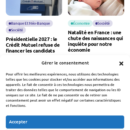
Banque Et Néo-Banque
Économie
Société
Société
Natalité en France : une
chute des naissances qui
Présidentielle 2027 : le
inquiète pour notre
Crédit Mutuel refuse de
économie
financer les candidats
Fabien Monvoisin
Fabien Monvoisin
Gérer le consentement
7 Août 2026
7 Août 2026
Pour offrir les meilleures expériences, nous utilisons des technologies
telles que les cookies pour stocker et/ou accéder aux informations des
appareils. Le fait de consentir à ces technologies nous permettra de
traiter des données telles que le comportement de navigation ou les ID
uniques sur ce site. Le fait de ne pas consentir ou de retirer son
consentement peut avoir un effet négatif sur certaines caractéristiques
et fonctions.
Assurance
Économie
Économie
Immobilier
Accepter
Incendies 2026 : une
Déménagement : le
facture qui s’élève déjà à
secteur traverse sa pire