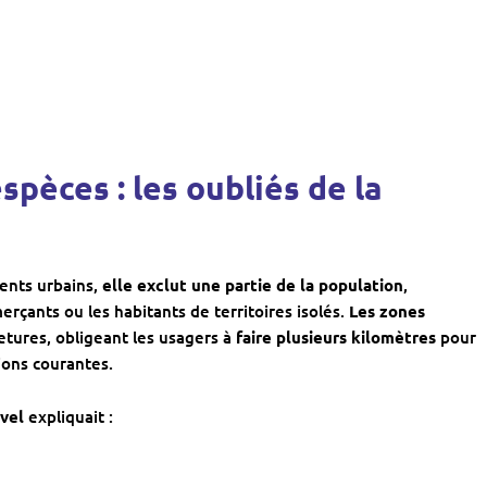
spèces : les oubliés de la
lients urbains,
elle exclut une partie de la population
,
çants ou les habitants de territoires isolés.
Les zones
etures, obligeant les usagers à
faire plusieurs kilomètres
pour
ions courantes.
evel
expliquait :