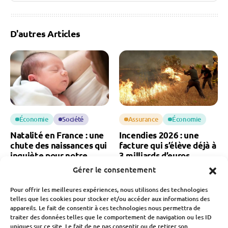
D'autres Articles
Économie
Société
Assurance
Économie
Natalité en France : une
Incendies 2026 : une
chute des naissances qui
facture qui s’élève déjà à
inquiète pour notre
3 milliards d’euros
économie
Gérer le consentement
Fabien Monvoisin
6 Août 2026
Fabien Monvoisin
Pour offrir les meilleures expériences, nous utilisons des technologies
7 Août 2026
telles que les cookies pour stocker et/ou accéder aux informations des
appareils. Le fait de consentir à ces technologies nous permettra de
traiter des données telles que le comportement de navigation ou les ID
uniques sur ce site. Le fait de ne pas consentir ou de retirer son