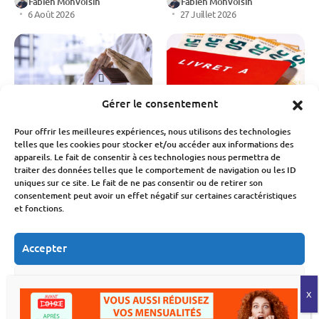
Fabien Monvoisin
Fabien Monvoisin
6 Août 2026
27 Juillet 2026
Gérer le consentement
Assurance
Budget
Placements
Pour offrir les meilleures expériences, nous utilisons des technologies
telles que les cookies pour stocker et/ou accéder aux informations des
Assurance habitation : le
Livret A premier
appareils. Le fait de consentir à ces technologies nous permettra de
réchauffement
semestre 2026 : pire
traiter des données telles que le comportement de navigation ou les ID
climatique fait flamber
trimestre depuis 2008
uniques sur ce site. Le fait de ne pas consentir ou de retirer son
les cotisations,
consentement peut avoir un effet négatif sur certaines caractéristiques
Fabien Monvoisin
découvrez les régions où
et fonctions.
23 Juillet 2026
les primes augmentent
le plus
Accepter
Fabien Monvoisin
24 Juillet 2026
Refuser
Voir les préférences