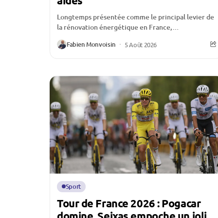
aides
Longtemps présentée comme le principal levier de
la rénovation énergétique en France,
MaPrimeRénov’ traverse une période
Fabien Monvoisin
5 Août 2026
particulièrement délicate. Depuis la réduction de
certaines...
Sport
Tour de France 2026 : Pogacar
domine, Seixas empoche un joli