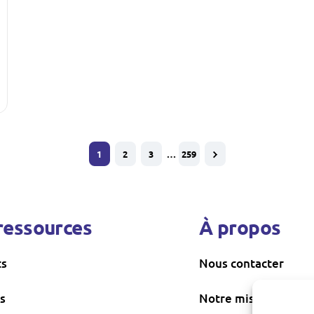
1
2
3
…
259
ressources
À propos
ts
Nous contacter
s
Notre mission