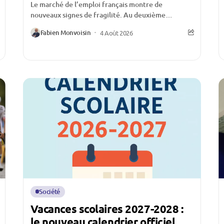
Le marché de l’emploi français montre de
nouveaux signes de fragilité. Au deuxième
trimestre 2026, le nombre de demandeurs
Fabien Monvoisin
4 Août 2026
d’emploi inscrits à France...
Société
Vacances scolaires 2027-2028 :
le nouveau calendrier officiel