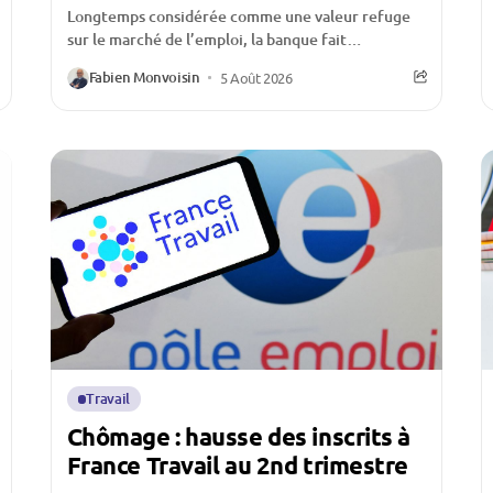
Longtemps considérée comme une valeur refuge
sur le marché de l’emploi, la banque fait
aujourd’hui face à une crise d’attractivité qui
Fabien Monvoisin
5 Août 2026
inquiète l’ensemble...
Travail
Chômage : hausse des inscrits à
France Travail au 2nd trimestre