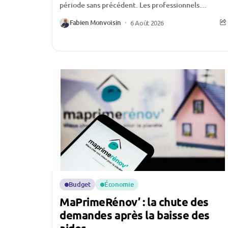
période sans précédent. Les professionnels
évoquent une activité historiquement faible,
Fabien Monvoisin
6 Août 2026
certains allant jusqu’à affirmer qu’ils n’ont «...
Budget
Économie
MaPrimeRénov’ : la chute des
demandes après la baisse des