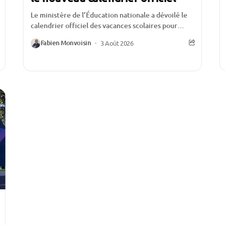
Le ministère de l’Éducation nationale a dévoilé le
calendrier officiel des vacances scolaires pour
l’année 2027-2028. Si cette publication constitue
Fabien Monvoisin
3 Août 2026
un rendez-vous attendu...