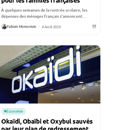
pour les familles françaises
À quelques semaines de la rentrée scolaire, les
dépenses des ménages français s’annoncent
particulièrement élevées. Entre les fournitures,
Fabien Monvoisin
4 Août 2026
les vêtements, les équipements numériques,...
Économie
Okaïdi, Obaïbi et Oxybul sauvés
par leur plan de redressement