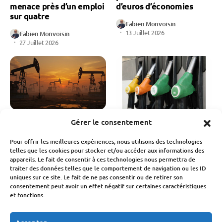
menace près d’un emploi
d’euros d’économies
sur quatre
Fabien Monvoisin
13 Juillet 2026
Fabien Monvoisin
27 Juillet 2026
Gérer le consentement
Économie Mondiale
Économie Mondiale
Cours du pétrole en
Pétrole : le Brent chute
Pour offrir les meilleures expériences, nous utilisons des technologies
chute libre : vers une
sous les 74 dollars
telles que les cookies pour stocker et/ou accéder aux informations des
baisse durable des prix à
appareils. Le fait de consentir à ces technologies nous permettra de
Fabien Monvoisin
la pompe ?
traiter des données telles que le comportement de navigation ou les ID
24 Juin 2026
uniques sur ce site. Le fait de ne pas consentir ou de retirer son
Fabien Monvoisin
consentement peut avoir un effet négatif sur certaines caractéristiques
26 Juin 2026
et fonctions.