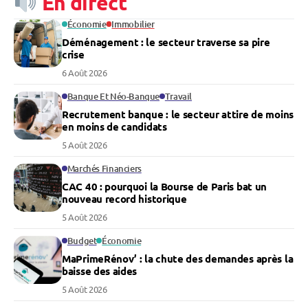
En direct
Économie
Immobilier
Déménagement : le secteur traverse sa pire
crise
6 Août 2026
Banque Et Néo-Banque
Travail
Recrutement banque : le secteur attire de moins
en moins de candidats
5 Août 2026
Marchés Financiers
CAC 40 : pourquoi la Bourse de Paris bat un
nouveau record historique
5 Août 2026
Budget
Économie
MaPrimeRénov’ : la chute des demandes après la
baisse des aides
5 Août 2026