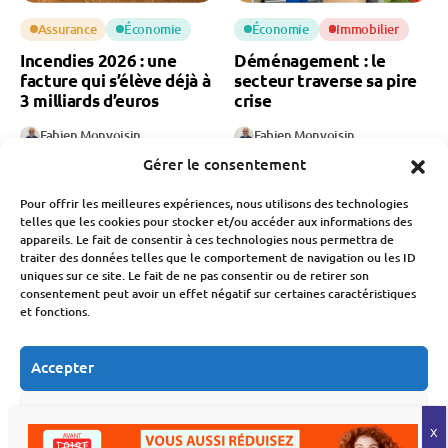
Assurance
Économie
Économie
Immobilier
Incendies 2026 : une
Déménagement : le
facture qui s’élève déjà à
secteur traverse sa pire
3 milliards d’euros
crise
Fabien Monvoisin
Fabien Monvoisin
6 Août 2026
6 Août 2026
Gérer le consentement
Pour offrir les meilleures expériences, nous utilisons des technologies
telles que les cookies pour stocker et/ou accéder aux informations des
appareils. Le fait de consentir à ces technologies nous permettra de
traiter des données telles que le comportement de navigation ou les ID
uniques sur ce site. Le fait de ne pas consentir ou de retirer son
consentement peut avoir un effet négatif sur certaines caractéristiques
et fonctions.
Banque Et Néo-Banque
Marchés Financiers
Travail
CAC 40 : pourquoi la
Bourse de Paris bat un
Accepter
Recrutement banque : le
nouveau record
secteur attire de moins
historique
en moins de candidats
Refuser
Fabien Monvoisin
Fabien Monvoisin