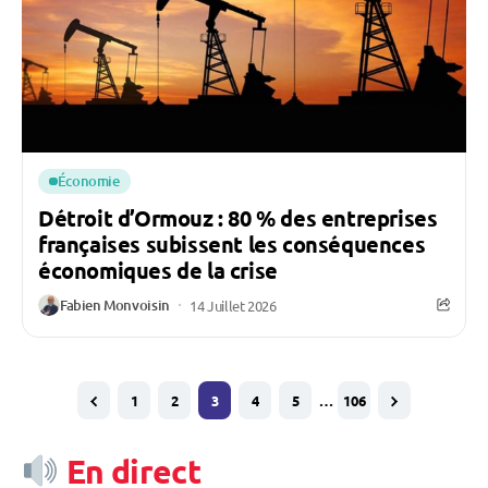
Économie
Détroit d’Ormouz : 80 % des entreprises
françaises subissent les conséquences
économiques de la crise
Fabien Monvoisin
14 Juillet 2026
1
2
3
4
5
…
106
En direct