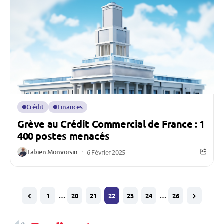
Crédit
Finances
Grève au Crédit Commercial de France : 1
400 postes menacés
Fabien Monvoisin
6 Février 2025
1
…
20
21
22
23
24
…
26