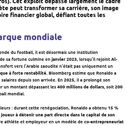
ros)
. Cet exploit dépasse largement le cadre
hlète peut transformer sa carrière, son image
ire financier global
, défiant toutes les
arque mondiale
nde du football, il est désormais une institution
 de sa fortune culmine en
janvier 2023
, lorsqu’il rejoint
Al-
ansfert vers l’Arabie saoudite n’était pas uniquement un
ue à forte rentabilité
. Bloomberg estime que Ronaldo a
 salaires depuis son arrivée. En
2025
, il a prolongé son
ur un montant dépassant les
400 millions de dollars
, soit
200
all mondial.
illeurs : durant cette renégociation, Ronaldo a obtenu
15 %
 joueur à détenir une part directe dans le capital de son
ntre athlète et employeur en un modèle de
co-entrepreneuriat