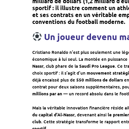
milliard de dollars (1,2 milliard d’eu
sportif : il illustre comment un at
et ses contrats en un
véritable emp
conventions du football moderne.
Un joueur devenu m
Cristiano Ronaldo n’est plus seulement une lége
économique à lui seul. La montée en puissance
Nassr
, club phare de la
Saudi Pro League
. Ce tr
choix sportif : il s’agit d’un
mouvement stratégiq
déjà encaissé plus de
550 millions de dollars
en
contrat pour deux saisons supplémentaires, po
millions par an
— un record absolu dans le footb
Mais la véritable innovation financière réside a
du capital d’Al-Nassr
, devenant ainsi
le premier
club
. Cette stratégie transforme le rapport e
sportif
.