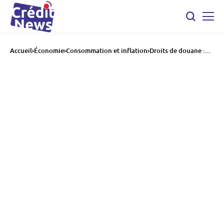
Accueil
Économie
Consommation et inflation
Droits de douane :
les Américains vont
payer (très) cher pour
leurs produits du
quotidien