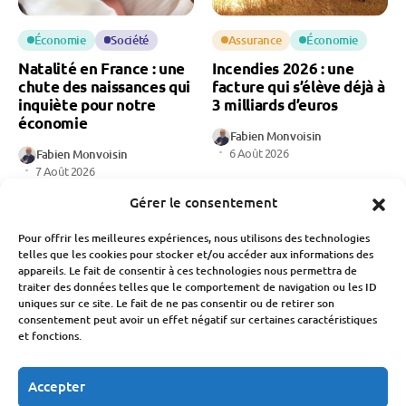
Économie
Société
Assurance
Économie
Natalité en France : une
Incendies 2026 : une
chute des naissances qui
facture qui s’élève déjà à
inquiète pour notre
3 milliards d’euros
économie
Fabien Monvoisin
6 Août 2026
Fabien Monvoisin
7 Août 2026
Gérer le consentement
Pour offrir les meilleures expériences, nous utilisons des technologies
telles que les cookies pour stocker et/ou accéder aux informations des
appareils. Le fait de consentir à ces technologies nous permettra de
traiter des données telles que le comportement de navigation ou les ID
uniques sur ce site. Le fait de ne pas consentir ou de retirer son
Économie
Immobilier
Budget
Économie
consentement peut avoir un effet négatif sur certaines caractéristiques
et fonctions.
Déménagement : le
MaPrimeRénov’ : la
secteur traverse sa pire
chute des demandes
crise
après la baisse des aides
Accepter