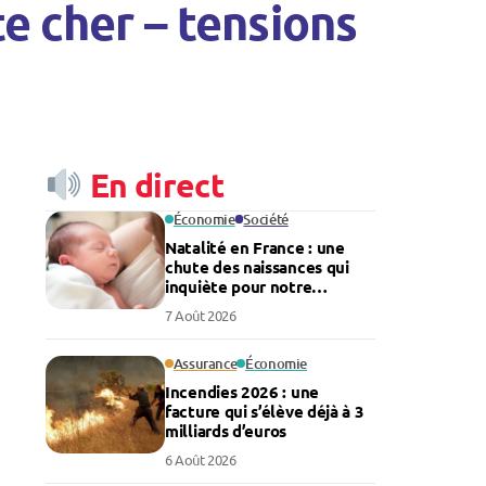
e cher – tensions
En direct
Économie
Société
Natalité en France : une
chute des naissances qui
inquiète pour notre
économie
7 Août 2026
Assurance
Économie
Incendies 2026 : une
facture qui s’élève déjà à 3
milliards d’euros
6 Août 2026