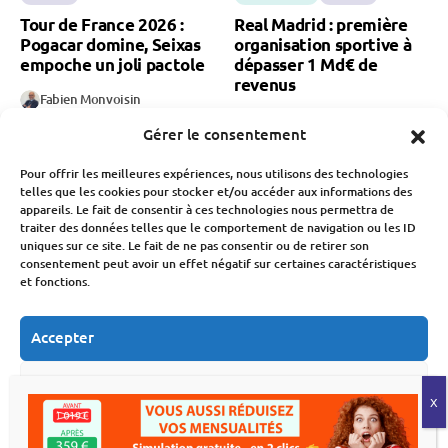
Tour de France 2026 :
Real Madrid : première
Pogacar domine, Seixas
organisation sportive à
empoche un joli pactole
dépasser 1 Md€ de
revenus
Fabien Monvoisin
3 Août 2026
Fabien Monvoisin
Gérer le consentement
2 Août 2026
Pour offrir les meilleures expériences, nous utilisons des technologies
telles que les cookies pour stocker et/ou accéder aux informations des
appareils. Le fait de consentir à ces technologies nous permettra de
traiter des données telles que le comportement de navigation ou les ID
uniques sur ce site. Le fait de ne pas consentir ou de retirer son
consentement peut avoir un effet négatif sur certaines caractéristiques
et fonctions.
Société
Sport
Sport
Nouveau sélectionneur
Franco Baresi est mort :
Accepter
de l’équipe de France,
quelle fortune laisse la
comment « Zizou » est
légende absolue de l’AC
Refuser
devenu l’une des plus
Milan ?
grandes marques du
Voir les préférences
Fabien Monvoisin
sport français
31 Juillet 2026