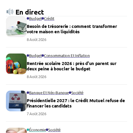
En direct
Budget
Crédit
Besoin de trésorerie : comment transformer
votre maison en liquidités
8 Août 2026
Budget
Consommation Et Inflation
Rentrée scolaire 2026 : près d’un parent sur
deux peine à boucler le budget
8 Août 2026
Banque Et Néo-Banque
Société
Présidentielle 2027 : le Crédit Mutuel refuse de
financer les candidats
7 Août 2026
Économie
Société