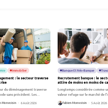
mie
Immobilier
Banque Et Néo-Banque
Trava
ement : le secteur traverse
Recrutement banque : le sect
crise
attire de moins en moins de c
eur du déménagement traverse
Longtemps considérée comme u
ode sans précédent. Les
valeur refuge sur le marché de l
onnels évoquent...
la...
n Monvoisin
Fabien Monvoisin
6 Août 2026
5 Août 2026