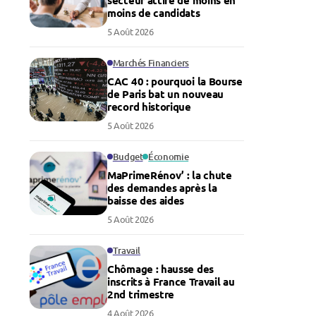
secteur attire de moins en
moins de candidats
5 Août 2026
Marchés Financiers
CAC 40 : pourquoi la Bourse
de Paris bat un nouveau
record historique
5 Août 2026
Budget
Économie
MaPrimeRénov’ : la chute
des demandes après la
baisse des aides
5 Août 2026
Travail
Chômage : hausse des
inscrits à France Travail au
2nd trimestre
4 Août 2026