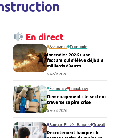
nstruction
En direct
Assurance
Économie
Incendies 2026 : une
facture qui s’élève déjà à 3
milliards d’euros
6 Août 2026
Économie
Immobilier
Déménagement : le secteur
traverse sa pire crise
6 Août 2026
Banque Et Néo-Banque
Travail
Recrutement banque : le