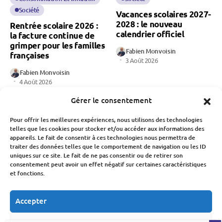
Société
Vacances scolaires 2027-
2028 : le nouveau
Rentrée scolaire 2026 :
calendrier officiel
la facture continue de
grimper pour les familles
Fabien Monvoisin
françaises
3 Août 2026
Fabien Monvoisin
4 Août 2026
Gérer le consentement
Pour offrir les meilleures expériences, nous utilisons des technologies
telles que les cookies pour stocker et/ou accéder aux informations des
appareils. Le fait de consentir à ces technologies nous permettra de
traiter des données telles que le comportement de navigation ou les ID
uniques sur ce site. Le fait de ne pas consentir ou de retirer son
Société
Sport
Société
consentement peut avoir un effet négatif sur certaines caractéristiques
et fonctions.
Nouveau sélectionneur
le moral des ménages
de l’équipe de France,
français en hausse en
comment « Zizou » est
juillet 2026
Accepter
devenu l’une des plus
Fabien Monvoisin
grandes marques du