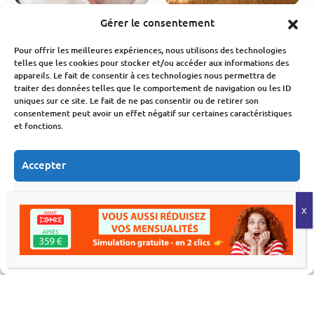
Gérer le consentement
Économie
Société
Assurance
Économie
Natalité en France : une
Incendies 2026 : une
Pour offrir les meilleures expériences, nous utilisons des technologies
chute des naissances qui
facture qui s’élève déjà à
telles que les cookies pour stocker et/ou accéder aux informations des
inquiète pour notre
3 milliards d’euros
appareils. Le fait de consentir à ces technologies nous permettra de
économie
traiter des données telles que le comportement de navigation ou les ID
Fabien Monvoisin
uniques sur ce site. Le fait de ne pas consentir ou de retirer son
6 Août 2026
Fabien Monvoisin
consentement peut avoir un effet négatif sur certaines caractéristiques
7 Août 2026
et fonctions.
Accepter
Refuser
Voir les préférences
Économie
Immobilier
Budget
Économie
Politique de cookies
Déclaration de confidentialité
Déménagement : le
MaPrimeRénov’ : la
secteur traverse sa pire
chute des demandes
crise
après la baisse des aides
Fabien Monvoisin
Fabien Monvoisin