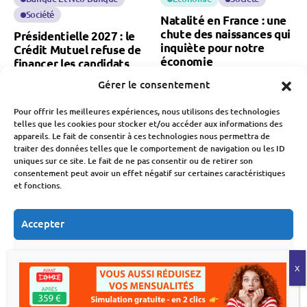
Société
Natalité en France : une
chute des naissances qui
Présidentielle 2027 : le
inquiète pour notre
Crédit Mutuel refuse de
économie
financer les candidats
Gérer le consentement
Fabien Monvoisin
Fabien Monvoisin
7 Août 2026
7 Août 2026
Pour offrir les meilleures expériences, nous utilisons des technologies
telles que les cookies pour stocker et/ou accéder aux informations des
appareils. Le fait de consentir à ces technologies nous permettra de
traiter des données telles que le comportement de navigation ou les ID
uniques sur ce site. Le fait de ne pas consentir ou de retirer son
consentement peut avoir un effet négatif sur certaines caractéristiques
et fonctions.
Assurance
Économie
Économie
Immobilier
Accepter
Incendies 2026 : une
Déménagement : le
facture qui s’élève déjà à
secteur traverse sa pire
Refuser
3 milliards d’euros
crise
Fabien Monvoisin
Fabien Monvoisin
Voir les préférences
6 Août 2026
6 Août 2026