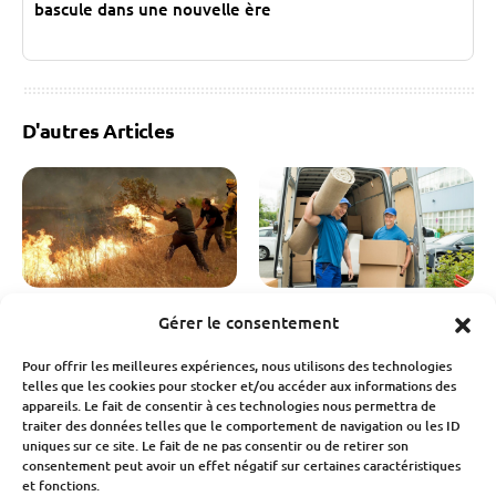
bascule dans une nouvelle ère
D'autres Articles
Assurance
Économie
Économie
Immobilier
Gérer le consentement
Incendies 2026 : une
Déménagement : le
Pour offrir les meilleures expériences, nous utilisons des technologies
facture qui s’élève déjà à
secteur traverse sa pire
telles que les cookies pour stocker et/ou accéder aux informations des
3 milliards d’euros
crise
appareils. Le fait de consentir à ces technologies nous permettra de
traiter des données telles que le comportement de navigation ou les ID
Fabien Monvoisin
Fabien Monvoisin
uniques sur ce site. Le fait de ne pas consentir ou de retirer son
6 Août 2026
6 Août 2026
consentement peut avoir un effet négatif sur certaines caractéristiques
et fonctions.