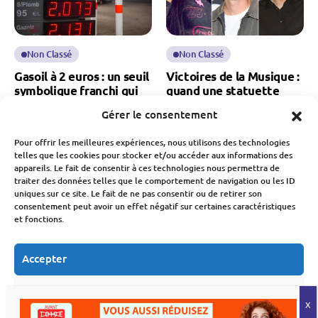
Non Classé
Non Classé
Gasoil à 2 euros : un seuil
Victoires de la Musique :
symbolique franchi qui
quand une statuette
relance les inquiétudes
booste les carrières… et
Gérer le consentement
sur le pouvoir d’achat
les revenus
Pour offrir les meilleures expériences, nous utilisons des technologies
Fabien Monvoisin
Fabien Monvoisin
telles que les cookies pour stocker et/ou accéder aux informations des
9 Mars 2026
13 Février 2026
appareils. Le fait de consentir à ces technologies nous permettra de
traiter des données telles que le comportement de navigation ou les ID
uniques sur ce site. Le fait de ne pas consentir ou de retirer son
consentement peut avoir un effet négatif sur certaines caractéristiques
et fonctions.
Accepter
Non Classé
Non Classé
Refuser
Exportations de vins et
Piratage ManoMano
spiritueux français en
2026 : 37,8 millions de