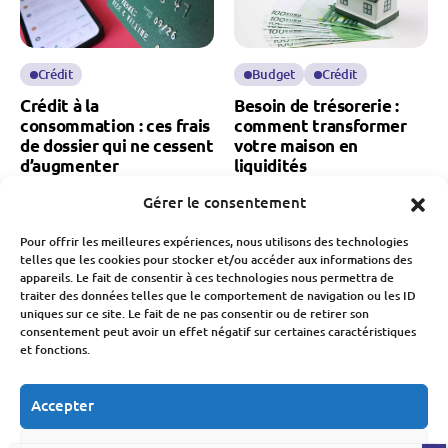
Crédit
Budget
Crédit
Crédit à la
Besoin de trésorerie :
consommation : ces frais
comment transformer
de dossier qui ne cessent
votre maison en
d’augmenter
liquidités
Fabien Monvoisin
Fabien Monvoisin
Gérer le consentement
9 Août 2026
8 Août 2026
Pour offrir les meilleures expériences, nous utilisons des technologies
telles que les cookies pour stocker et/ou accéder aux informations des
appareils. Le fait de consentir à ces technologies nous permettra de
traiter des données telles que le comportement de navigation ou les ID
uniques sur ce site. Le fait de ne pas consentir ou de retirer son
consentement peut avoir un effet négatif sur certaines caractéristiques
et fonctions.
Budget
Banque Et Néo-Banque
Accepter
Consommation Et Inflation
Société
Rentrée scolaire 2026 :
Présidentielle 2027 : le