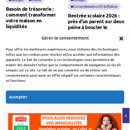
Consommation Et Inflation
Besoin de trésorerie :
comment transformer
Rentrée scolaire 2026 :
votre maison en
près d’un parent sur deux
liquidités
peine à boucler le
budget
Fabien Monvoisin
Gérer le consentement
8 Août 2026
Fabien Monvoisin
8 Août 2026
Pour offrir les meilleures expériences, nous utilisons des technologies
telles que les cookies pour stocker et/ou accéder aux informations des
appareils. Le fait de consentir à ces technologies nous permettra de
traiter des données telles que le comportement de navigation ou les ID
uniques sur ce site. Le fait de ne pas consentir ou de retirer son
consentement peut avoir un effet négatif sur certaines caractéristiques
et fonctions.
Banque Et Néo-Banque
Économie
Société
Accepter
Société
Natalité en France : une
Refuser
chute des naissances qui
Présidentielle 2027 : le
inquiète pour notre
Crédit Mutuel refuse de
économie
Voir les préférences
financer les candidats