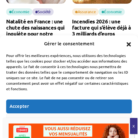
Économie
Société
Assurance
Économie
Natalité en France : une
Incendies 2026 : une
chute des naissances qui
facture qui s’élève déjà à
inquiète pour notre
3 milliards d’euros
économie
Gérer le consentement
Fabien Monvoisin
6 Août 2026
Fabien Monvoisin
Pour offrir les meilleures expériences, nous utilisons des technologies
7 Août 2026
telles que les cookies pour stocker et/ou accéder aux informations des
appareils. Le fait de consentir à ces technologies nous permettra de
traiter des données telles que le comportement de navigation ou les ID
uniques sur ce site. Le fait de ne pas consentir ou de retirer son
consentement peut avoir un effet négatif sur certaines caractéristiques
et fonctions.
Accepter
Économie
Immobilier
Budget
Économie
Déménagement : le
MaPrimeRénov’ : la
Refuser
secteur traverse sa pire
chute des demandes
crise
après la baisse des aides
Voir les préférences