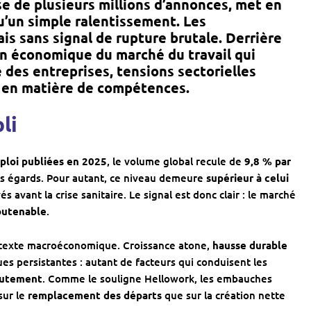
yse de plusieurs millions d’annonces, met en
u’un simple ralentissement. Les
is sans signal de rupture brutale. Derrière
n économique du marché du travail
qui
 des entreprises, tensions sectorielles
s en matière de compétences.
li
mploi publiées en 2025
, le volume global recule de
9,8 % par
es égards. Pour autant, ce niveau demeure
supérieur à celui
 avant la crise sanitaire. Le signal est donc clair : le marché
soutenable
.
ontexte macroéconomique. Croissance atone,
hausse durable
ues persistantes : autant de facteurs qui conduisent les
crutement
. Comme le souligne Hellowork, les embauches
sur le
remplacement des départs
que sur la création nette