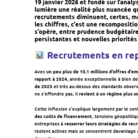
19 janvier 2026 et fondé sur l’anal
lumière une réalité plus nuancée q
recrutements diminuent, certes, ma
les chiffres, c’est une
recompositio
s’opère, entre prudence budgétaire
persistantes et nouvelles priorité
Recrutements en rep
Avec
un peu plus de 10,1 millions d’offres d’e
rapport à 2024
, année exceptionnelle à bien d
de 2023
et très au-dessus des standards observés
ne s’effondre pas, il
revient à un régime plus 
Cette inflexion s’explique largement par le c
des coûts de financement
, tensions géopolitiq
entreprises à
resserrer leurs stratégies de re
restent actives mais se concentrent davantage 