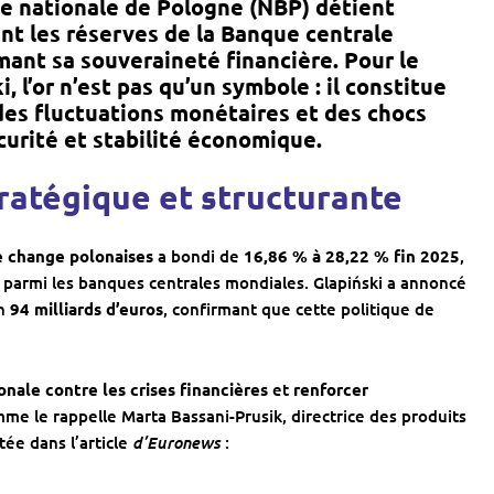
e nationale de Pologne (NBP)
détient
nt les réserves de la
Banque centrale
mant sa souveraineté financière. Pour le
i
, l’or n’est pas qu’un symbole : il constitue
des fluctuations monétaires et des chocs
écurité et stabilité économique.
ratégique et structurante
e change polonaises
a bondi de
16,86 % à 28,22 % fin 2025
,
 parmi les banques centrales mondiales. Glapiński a annoncé
on
94 milliards d’euros
, confirmant que cette politique de
nale contre les crises financières
et
renforcer
mme le rappelle Marta Bassani-Prusik, directrice des produits
d’Euronews
tée dans l’article
: