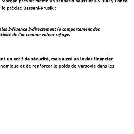
.P. Morgan prévoit même un
scénario haussier à 5 300 $ l’once
e précise Bassani-Prusik :
les influence indirectement le comportement des
activité de l’or comme valeur refuge.
t un actif de sécurité, mais aussi un levier financier
conomique et de renforcer le poids de Varsovie dans les