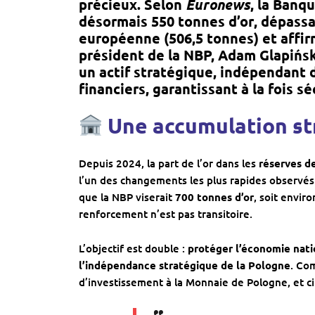
précieux
. Selon
Euronews
, la
Banqu
désormais
550 tonnes d’or
, dépassa
européenne (506,5 tonnes)
et affir
président de la NBP,
Adam Glapińsk
un
actif stratégique, indépendant 
financiers
, garantissant à la fois s
U
ne accumulation st
Depuis 2024, la part de l’or dans les
réserves d
l’un des changements les plus rapides observés
que la NBP viserait
700 tonnes d’or
, soit envir
renforcement n’est pas transitoire.
L’objectif est double :
protéger l’économie natio
l’indépendance stratégique de la Pologne
. Co
d’investissement à la Monnaie de Pologne, et ci