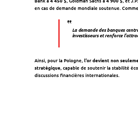
Bank à
4 450 $
, Goldman Sachs à
4 900 $
, et J
en cas de demande mondiale soutenue. Comme l
La demande des banques centra
investisseurs et renforce l’attr
Ainsi, pour la Pologne,
l’or devient non seulemen
stratégique
, capable de soutenir la stabilité é
discussions financières internationales.