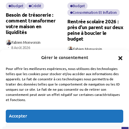
Budget
Crédit
Budget
Consommation Et Inflation
Besoin de trésorerie :
comment transformer
Rentrée scolaire 2026 :
votre maison en
près d’un parent sur deux
liquidités
peine à boucler le
budget
Fabien Monvoisin
8 Août 2026
Fabien Monvoisin
8 Août 2026
Gérer le consentement
Pour offrir les meilleures expériences, nous utilisons des technologies
telles que les cookies pour stocker et/ou accéder aux informations des
appareils. Le fait de consentir à ces technologies nous permettra de
traiter des données telles que le comportement de navigation ou les ID
uniques sur ce site. Le fait de ne pas consentir ou de retirer son
consentement peut avoir un effet négatif sur certaines caractéristiques
et fonctions.
Banque Et Néo-Banque
Économie
Société
Société
Natalité en France : une
chute des naissances qui
Accepter
Présidentielle 2027 : le
inquiète pour notre
Crédit Mutuel refuse de
économie
financer les candidats
Refuser