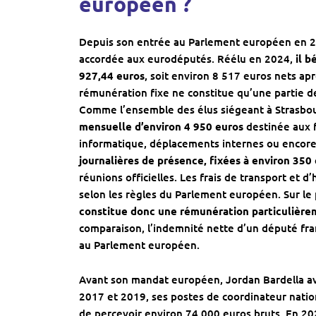
européen ?
Depuis son entrée au Parlement européen en 
accordée aux eurodéputés. Réélu en 2024,
il b
927,44 euros
, soit environ 8 517 euros nets ap
rémunération fixe ne constitue qu’une partie d
Comme l’ensemble des élus siégeant à Strasbou
mensuelle d’environ 4 950 euros
destinée aux f
informatique, déplacements internes ou encore f
journalières de présence, fixées à environ 350 
réunions officielles. Les frais de transport et d
selon les règles du Parlement européen. Sur le 
constitue donc une rémunération particulière
comparaison, l’indemnité nette d’un député fran
au Parlement européen.
Avant son mandat européen, Jordan Bardella ava
2017 et 2019, ses postes de coordinateur natio
de percevoir environ 74 000 euros bruts. En 202