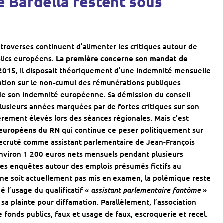
e Bardella restent sous
ontroverses continuent d’alimenter les critiques autour de
blics européens.
La première concerne son mandat de
 2015, il disposait théoriquement d’une indemnité mensuelle
ation sur le non-cumul des rémunérations publiques
de son indemnité européenne. Sa démission du conseil
lusieurs années marquées par de fortes critiques sur son
èrement élevés lors des séances régionales. Mais c’est
s européens du RN
qui continue de peser politiquement sur
 recruté comme assistant parlementaire de
Jean-François
 environ 1 200 euros nets mensuels pendant plusieurs
 des enquêtes autour des emplois présumés fictifs au
ne soit actuellement pas mis en examen, la polémique reste
assistant parlementaire fantôme
é l’usage du qualificatif «
»
t sa plainte pour diffamation. Parallèlement, l’association
onds publics, faux et usage de faux, escroquerie et recel.