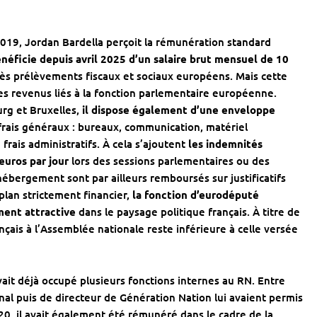
2019,
Jordan Bardella
perçoit la rémunération standard
énéficie depuis avril 2025 d’un salaire brut mensuel de 10
rès prélèvements fiscaux et sociaux européens. Mais cette
es revenus liés à la fonction parlementaire européenne.
rg et Bruxelles,
il dispose également d’une enveloppe
rais généraux : bureaux, communication, matériel
rais administratifs. À cela s’ajoutent
les indemnités
euros par jour
lors des sessions parlementaires ou des
’hébergement sont par ailleurs remboursés sur justificatifs
plan strictement financier,
la fonction d’eurodéputé
ment attractive
dans le paysage politique français. À titre de
çais à l’Assemblée nationale reste inférieure à celle versée
it déjà occupé plusieurs fonctions internes au RN. Entre
nal puis de directeur de
Génération Nation
lui avaient permis
0, il avait également été rémunéré dans le cadre de la