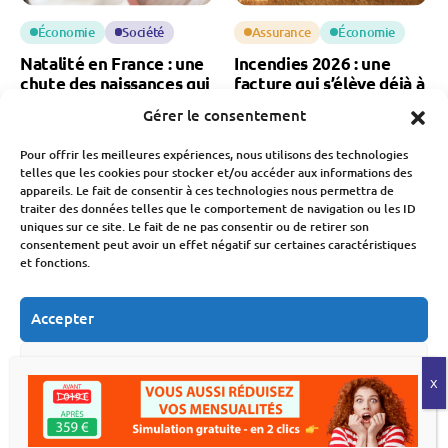
Économie
Société
Assurance
Économie
Natalité en France : une
Incendies 2026 : une
chute des naissances qui
facture qui s’élève déjà à
inquiète pour notre
3 milliards d’euros
Gérer le consentement
économie
Fabien Monvoisin
Pour offrir les meilleures expériences, nous utilisons des technologies
6 Août 2026
Fabien Monvoisin
telles que les cookies pour stocker et/ou accéder aux informations des
7 Août 2026
appareils. Le fait de consentir à ces technologies nous permettra de
traiter des données telles que le comportement de navigation ou les ID
uniques sur ce site. Le fait de ne pas consentir ou de retirer son
consentement peut avoir un effet négatif sur certaines caractéristiques
et fonctions.
Accepter
Économie
Immobilier
Budget
Économie
Refuser
Déménagement : le
MaPrimeRénov’ : la
secteur traverse sa pire
chute des demandes
Voir les préférences
crise
après la baisse des aides
Fabien Monvoisin
Fabien Monvoisin