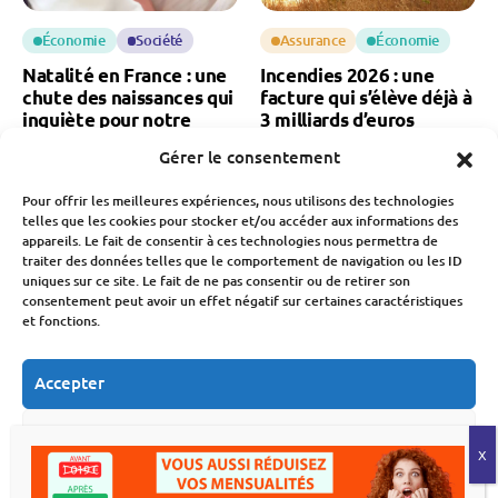
Économie
Société
Assurance
Économie
Natalité en France : une
Incendies 2026 : une
chute des naissances qui
facture qui s’élève déjà à
inquiète pour notre
3 milliards d’euros
économie
Gérer le consentement
Fabien Monvoisin
6 Août 2026
Fabien Monvoisin
Pour offrir les meilleures expériences, nous utilisons des technologies
7 Août 2026
telles que les cookies pour stocker et/ou accéder aux informations des
appareils. Le fait de consentir à ces technologies nous permettra de
traiter des données telles que le comportement de navigation ou les ID
uniques sur ce site. Le fait de ne pas consentir ou de retirer son
consentement peut avoir un effet négatif sur certaines caractéristiques
et fonctions.
Accepter
Économie
Immobilier
Marchés Financiers
Déménagement : le
CAC 40 : pourquoi la
Refuser
secteur traverse sa pire
Bourse de Paris bat un
crise
nouveau record
Voir les préférences
historique