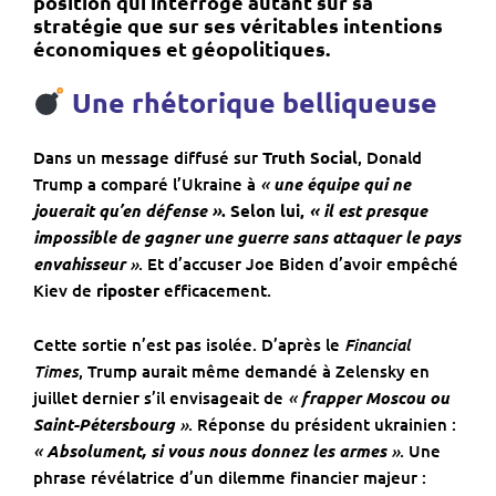
position qui interroge autant sur sa
stratégie que sur ses véritables intentions
économiques et géopolitiques.
Une rhétorique belliqueuse
Dans un message diffusé sur
Truth Social
, Donald
«
Trump a comparé l’Ukraine à
une équipe qui ne
jouerait qu’en défense »
. Selon lui,
« il est presque
impossible de gagner une guerre sans attaquer le pays
»
envahisseur
. Et d’accuser Joe Biden d’avoir empêché
Kiev de
riposter
efficacement.
Financial
Cette sortie n’est pas isolée. D’après le
Times
, Trump aurait même demandé à Zelensky en
«
juillet dernier s’il envisageait de
frapper Moscou ou
»
Saint-Pétersbourg
. Réponse du président ukrainien :
«
»
Absolument, si vous nous donnez les armes
. Une
phrase révélatrice d’un dilemme financier majeur :