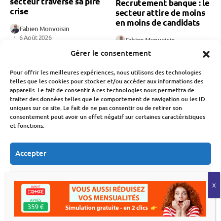
secteur traverse sa pire
Recrutement banque : le
crise
secteur attire de moins
en moins de candidats
Fabien Monvoisin
6 Août 2026
Fabien Monvoisin
5 Août 2026
Gérer le consentement
Pour offrir les meilleures expériences, nous utilisons des technologies
telles que les cookies pour stocker et/ou accéder aux informations des
appareils. Le fait de consentir à ces technologies nous permettra de
traiter des données telles que le comportement de navigation ou les ID
uniques sur ce site. Le fait de ne pas consentir ou de retirer son
consentement peut avoir un effet négatif sur certaines caractéristiques
et fonctions.
Marchés Financiers
Budget
Économie
CAC 40 : pourquoi la
MaPrimeRénov’ : la
Accepter
Bourse de Paris bat un
chute des demandes
nouveau record
après la baisse des aides
historique
Refuser
Fabien Monvoisin
5 Août 2026
Fabien Monvoisin
Voir les préférences
5 Août 2026
Politique de cookies
Déclaration de confidentialité