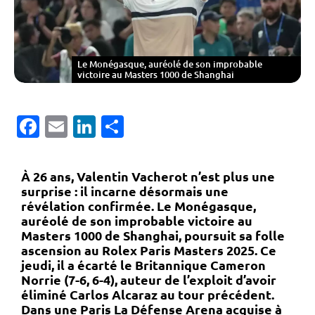
Le Monégasque, auréolé de son improbable
victoire au Masters 1000 de Shanghai
Facebook
Email
LinkedIn
Partager
À 26 ans,
Valentin Vacherot
n’est plus une
surprise : il incarne désormais une
révélation confirmée. Le Monégasque,
auréolé de son improbable victoire au
Masters 1000 de Shanghai, poursuit sa folle
ascension au
Rolex Paris Masters 2025
. Ce
jeudi, il a écarté le Britannique
Cameron
Norrie
(7-6, 6-4), auteur de l’exploit d’avoir
éliminé Carlos Alcaraz au tour précédent.
Dans une
Paris La Défense Arena
acquise à