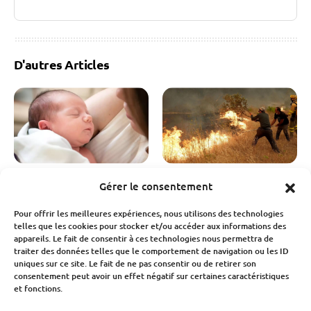
D'autres Articles
Économie
Société
Assurance
Économie
Gérer le consentement
Natalité en France : une
Incendies 2026 : une
Pour offrir les meilleures expériences, nous utilisons des technologies
chute des naissances qui
facture qui s’élève déjà à
telles que les cookies pour stocker et/ou accéder aux informations des
inquiète pour notre
3 milliards d’euros
appareils. Le fait de consentir à ces technologies nous permettra de
économie
traiter des données telles que le comportement de navigation ou les ID
Fabien Monvoisin
uniques sur ce site. Le fait de ne pas consentir ou de retirer son
6 Août 2026
Fabien Monvoisin
consentement peut avoir un effet négatif sur certaines caractéristiques
7 Août 2026
et fonctions.