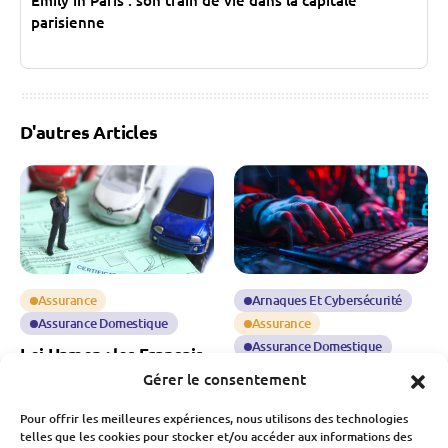
Emily in Paris : son train de vie dans la capitale
parisienne
D'autres Articles
Assurance
Arnaques Et Cybersécurité
Assurance Domestique
Assurance
Assurance Domestique
Loi Hamon : les Français
restent frileux à changer
Arnaque : une fraude aux
Gérer le consentement
leur assurance auto
assurances à 7 millions
malgré la flambée des
d’euros
Pour offrir les meilleures expériences, nous utilisons des technologies
prix
telles que les cookies pour stocker et/ou accéder aux informations des