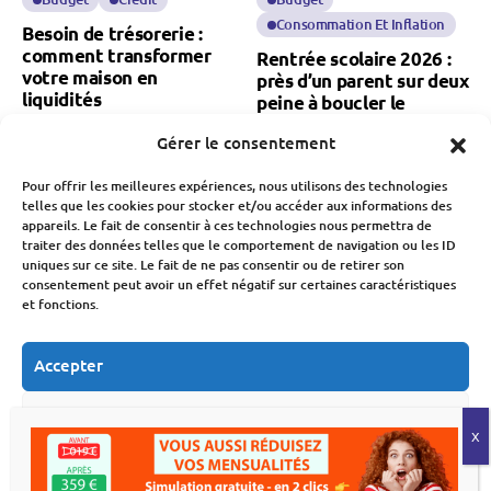
Consommation Et Inflation
Besoin de trésorerie :
comment transformer
Rentrée scolaire 2026 :
votre maison en
près d’un parent sur deux
liquidités
peine à boucler le
budget
Fabien Monvoisin
Gérer le consentement
8 Août 2026
Fabien Monvoisin
8 Août 2026
Pour offrir les meilleures expériences, nous utilisons des technologies
telles que les cookies pour stocker et/ou accéder aux informations des
appareils. Le fait de consentir à ces technologies nous permettra de
traiter des données telles que le comportement de navigation ou les ID
uniques sur ce site. Le fait de ne pas consentir ou de retirer son
consentement peut avoir un effet négatif sur certaines caractéristiques
et fonctions.
Banque Et Néo-Banque
Économie
Société
Accepter
Société
Natalité en France : une
Refuser
chute des naissances qui
Présidentielle 2027 : le
inquiète pour notre
Crédit Mutuel refuse de
économie
Voir les préférences
financer les candidats