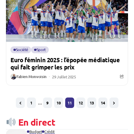
Société
Sport
Euro féminin 2025 : l’épopée médiatique
qui fait grimper les prix
Fabien Monvoisin
29 Juillet 2025
1
…
9
10
11
12
13
14
En direct
Budget
Crédit