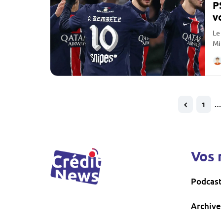
P
v
Le
Mi
1
…
Vos 
Podcas
Archive