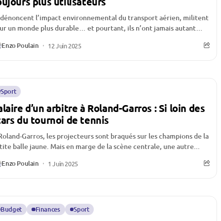
oujours plus utilisateurs
s dénoncent l’impact environnemental du transport aérien, militent
ur un monde plus durable… et pourtant, ils n’ont jamais autant
lé. D’après ...
Enzo Poulain
12 Juin 2025
Sport
alaire d’un arbitre à Roland-Garros : Si loin des
tars du tournoi de tennis
Roland-Garros, les projecteurs sont braqués sur les champions de la
tite balle jaune. Mais en marge de la scène centrale, une autre...
Enzo Poulain
1 Juin 2025
Budget
Finances
Sport