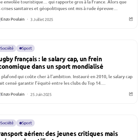
e envolée touristique… qui rapporte gros à la France. Alors que
s crises sanitaires et géopolitiques ont mis à rude épreuve
industrie du...
Enzo Poulain
3 Juillet 2025
Société
Sport
ugby français : le salary cap, un frein
conomique dans un sport mondialisé
 plafond qui coûte cher à l’ambition. Instauré en 2010, le salary cap
ait censé garantir l’équité entre les clubs du Top 14....
Enzo Poulain
25 Juin 2025
Société
Sport
ransport aérien: des jeunes critiques mais