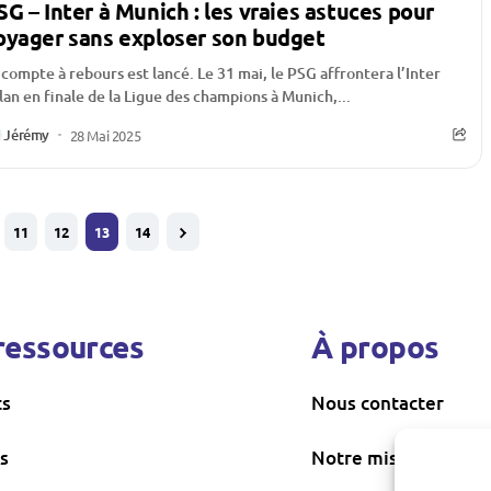
SG – Inter à Munich : les vraies astuces pour
oyager sans exploser son budget
 compte à rebours est lancé. Le 31 mai, le PSG affrontera l’Inter
lan en finale de la Ligue des champions à Munich,...
Jérémy
28 Mai 2025
11
12
13
14
ressources
À propos
ts
Nous contacter
s
Notre mission