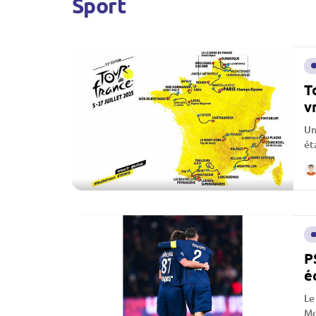
Sport
T
v
Un
ét
et
P
é
Le
Mo