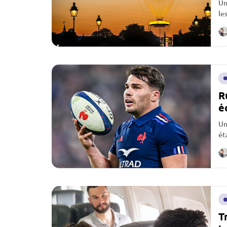
Un
le
l’
R
é
Un
ét
T