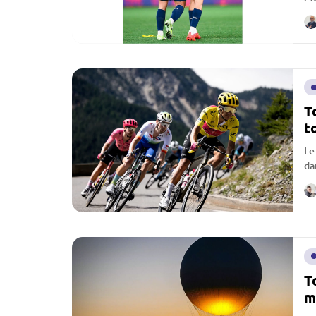
T
t
Le
da
éc
T
m