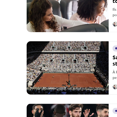
t
Il
po
vo
S
s
À 
pe