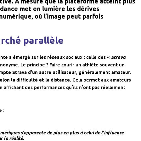
rtive. À mesure que la plateforme atteint plus
ndance met en lumi
ère les d
érives
 num
érique, o
ù l
’image peut parfois
rché parallèle
nte a émergé sur les réseaux sociaux : celle des
«
Strava
nonyme. Le principe ? Faire courir un athlète souvent un
mpte Strava d’un autre utilisateur
, généralement amateur.
elon la difficulté et la distance
. Cela permet aux amateurs
en affichant des performances qu’ils n’ont pas réellement
e :
riques s’apparente de plus en plus à celui de l’influence
ur la réalité.