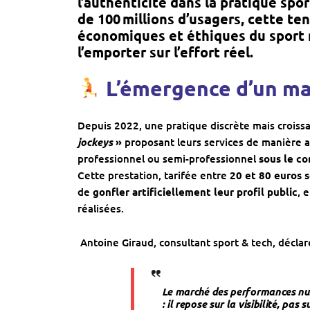
l’authenticité dans la pratique spo
de 100
millions d
’usagers, cette te
économiques et
éthiques du sport
l’emporter sur l’effort réel.
L’émergence d’un ma
Depuis 2022, une pratique discrète mais croissa
jockeys
»
proposant leurs services de manière a
professionnel ou semi-professionnel
sous le co
Cette prestation, tarifée entre
20 et 80 euros s
de
gonfler artificiellement leur profil public
, 
réalisées.
Antoine Giraud, consultant sport & tech, déclar
Le marché des performances numé
: il repose sur la visibilité, pas s