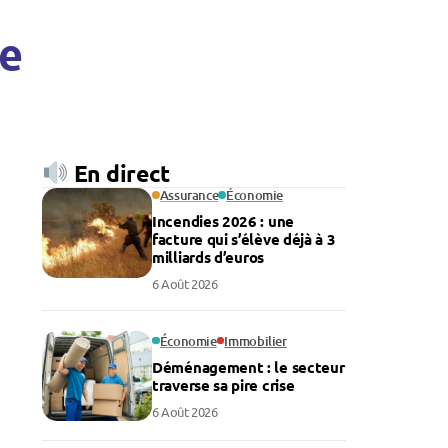
re
En direct
Assurance
Économie
Incendies 2026 : une
facture qui s’élève déjà à 3
milliards d’euros
6 Août 2026
Économie
Immobilier
Déménagement : le secteur
traverse sa pire crise
6 Août 2026