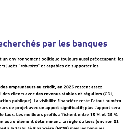
 recherchés par les banques
 un environnement politique toujours aussi préoccupant, les
robustes
ers jugés “
” et capables de supporter les
ité des emprunteurs au crédit, en 2025
restent assez
 des clients avec
des revenus stables et réguliers (
CDI,
ction publique). La visibilité financière reste l’atout numéro
eurs de projet avec un
apport significatif;
plus l’apport sera
le taux. Les meilleurs profils affichent entre
15 % et 25 %
un autre élément déterminant: la règle du tiers (environ 33
il à la Stabilité Financière (HCSF) mais les banques