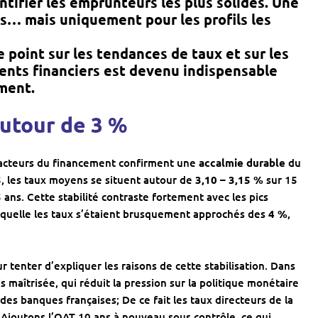
entifier les emprunteurs les plus solides. Une
és… mais uniquement pour les profils les
e point sur les tendances de taux et sur les
ments financiers est devenu indispensable
ment.
autour de 3 %
 acteurs du financement confirment une
accalmie durable
du
, les taux moyens se situent autour de
3,10 – 3,15 %
sur 15
 ans. Cette stabilité contraste fortement avec les pics
aquelle les taux s’étaient brusquement approchés des
4 %
,
tenter d’expliquer les raisons de cette stabilisation. Dans
 maîtrisée, qui réduit la pression sur la politique monétaire
es banques françaises; De ce fait les taux directeurs de la
. Ajoutons l’OAT 10 ans à nouveau sous contrôle, ce qui