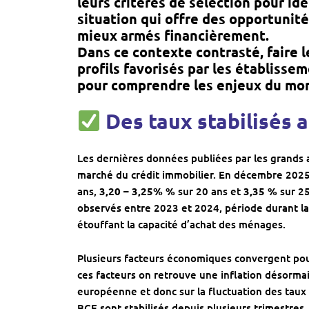
leurs critères de sélection pour id
situation qui offre des opportunit
mieux armés financièrement.
Dans ce contexte contrasté, faire l
profils favorisés par les établisse
pour comprendre les enjeux du mo
Des taux stabilisés 
Les dernières données publiées par les grands
marché du crédit immobilier. En décembre 2025
ans,
3,20 – 3,25% %
sur 20 ans et
3,35 %
sur 25
observés entre 2023 et 2024, période durant l
étouffant la capacité d’achat des ménages.
Plusieurs facteurs économiques convergent pour 
ces facteurs on retrouve une inflation désormais
européenne et donc sur la fluctuation des taux d
BCE sont stabilisés depuis plusieurs trimestres