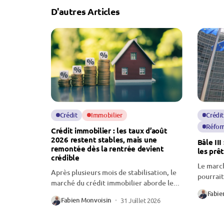
D'autres Articles
Crédit
Immobilier
Crédit
Réfor
Crédit immobilier : les taux d’août
2026 restent stables, mais une
Bâle III
remontée dès la rentrée devient
les prê
crédible
Le march
Après plusieurs mois de stabilisation, le
pourrait
marché du crédit immobilier aborde le...
profonde
Fabie
Fabien Monvoisin
31 Juillet 2026