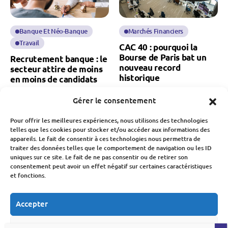
Banque Et Néo-Banque
Marchés Financiers
Travail
CAC 40 : pourquoi la
Bourse de Paris bat un
Recrutement banque : le
nouveau record
secteur attire de moins
historique
en moins de candidats
Fabien Monvoisin
Fabien Monvoisin
Gérer le consentement
5 Août 2026
5 Août 2026
Pour offrir les meilleures expériences, nous utilisons des technologies
telles que les cookies pour stocker et/ou accéder aux informations des
appareils. Le fait de consentir à ces technologies nous permettra de
traiter des données telles que le comportement de navigation ou les ID
uniques sur ce site. Le fait de ne pas consentir ou de retirer son
consentement peut avoir un effet négatif sur certaines caractéristiques
et fonctions.
Budget
Économie
Travail
Accepter
MaPrimeRénov’ : la
Chômage : hausse des
chute des demandes
inscrits à France Travail
après la baisse des aides
au 2nd trimestre
Refuser