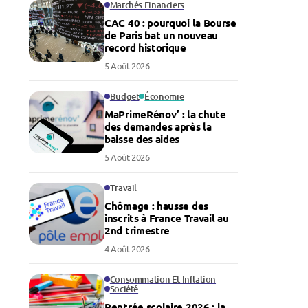
Marchés Financiers
CAC 40 : pourquoi la Bourse
de Paris bat un nouveau
record historique
5 Août 2026
Budget
Économie
MaPrimeRénov’ : la chute
des demandes après la
baisse des aides
5 Août 2026
Travail
Chômage : hausse des
inscrits à France Travail au
2nd trimestre
4 Août 2026
Consommation Et Inflation
Société
Rentrée scolaire 2026 : la