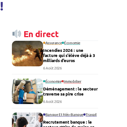
!
En direct
Assurance
Économie
Incendies 2026 : une
facture qui s’élève déjà à 3
milliards d’euros
6 Août 2026
Économie
Immobilier
Déménagement : le secteur
traverse sa pire crise
6 Août 2026
Banque Et Néo-Banque
Travail
Recrutement banque : le