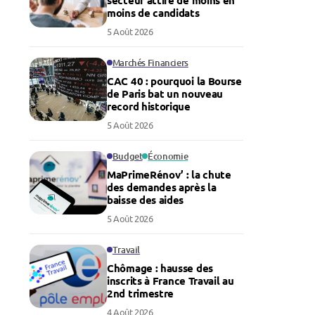
secteur attire de moins en
moins de candidats
5 Août 2026
Marchés Financiers
CAC 40 : pourquoi la Bourse
de Paris bat un nouveau
record historique
5 Août 2026
Budget
Économie
MaPrimeRénov’ : la chute
des demandes après la
baisse des aides
5 Août 2026
Travail
Chômage : hausse des
inscrits à France Travail au
2nd trimestre
4 Août 2026