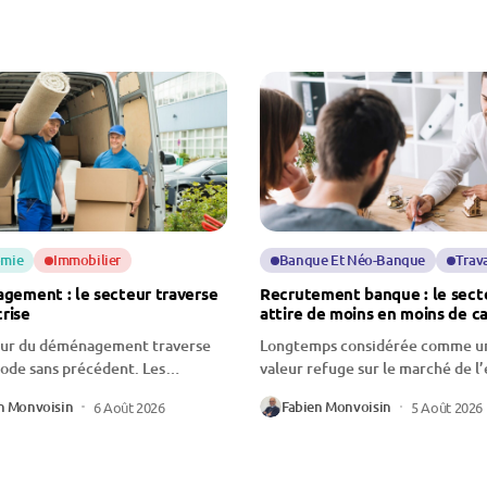
mie
Immobilier
Banque Et Néo-Banque
Trava
ement : le secteur traverse
Recrutement banque : le sect
crise
attire de moins en moins de c
eur du déménagement traverse
Longtemps considérée comme u
ode sans précédent. Les
valeur refuge sur le marché de l
onnels évoquent...
la...
n Monvoisin
Fabien Monvoisin
6 Août 2026
5 Août 2026