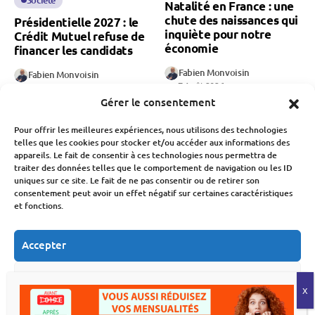
Natalité en France : une
chute des naissances qui
Présidentielle 2027 : le
inquiète pour notre
Crédit Mutuel refuse de
économie
financer les candidats
Fabien Monvoisin
Fabien Monvoisin
7 Août 2026
7 Août 2026
Gérer le consentement
Pour offrir les meilleures expériences, nous utilisons des technologies
telles que les cookies pour stocker et/ou accéder aux informations des
appareils. Le fait de consentir à ces technologies nous permettra de
traiter des données telles que le comportement de navigation ou les ID
uniques sur ce site. Le fait de ne pas consentir ou de retirer son
consentement peut avoir un effet négatif sur certaines caractéristiques
Consommation Et Inflation
Société
et fonctions.
Société
Vacances scolaires 2027-
2028 : le nouveau
Rentrée scolaire 2026 :
Accepter
calendrier officiel
la facture continue de
grimper pour les familles
Refuser
Fabien Monvoisin
françaises
3 Août 2026
Fabien Monvoisin
Voir les préférences