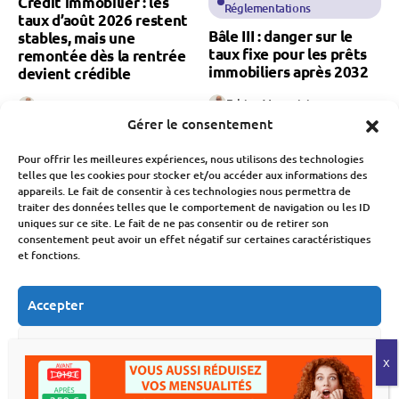
Crédit immobilier : les
Réglementations
taux d’août 2026 restent
Bâle III : danger sur le
stables, mais une
taux fixe pour les prêts
remontée dès la rentrée
immobiliers après 2032
devient crédible
Fabien Monvoisin
Fabien Monvoisin
30 Juillet 2026
31 Juillet 2026
Gérer le consentement
Pour offrir les meilleures expériences, nous utilisons des technologies
telles que les cookies pour stocker et/ou accéder aux informations des
appareils. Le fait de consentir à ces technologies nous permettra de
traiter des données telles que le comportement de navigation ou les ID
uniques sur ce site. Le fait de ne pas consentir ou de retirer son
consentement peut avoir un effet négatif sur certaines caractéristiques
et fonctions.
Crédit
Immobilier
Banque Et Néo-Banque
Crédit
Crédit immobilier : la
Accepter
baisse des taux à l’arrêt
Rachat de crédit
dès la rentrée 2026 ?
propriétaire : quelles
Refuser
solutions lorsqu’un
Fabien Monvoisin
dossier Banque de
29 Juillet 2026
Voir les préférences
France est déjà engagé ?