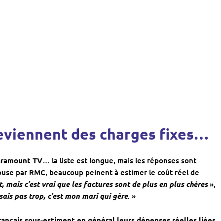
eviennent des charges fixes…
Paramount TV
… la liste est longue, mais les réponses sont
louse par RMC, beaucoup peinent à estimer le coût réel de
, mais c’est vrai que les factures sont de plus en plus chères
»,
sais pas trop, c’est mon mari qui gère
. »
rançais sous-estiment en général leurs dépenses réelles liées