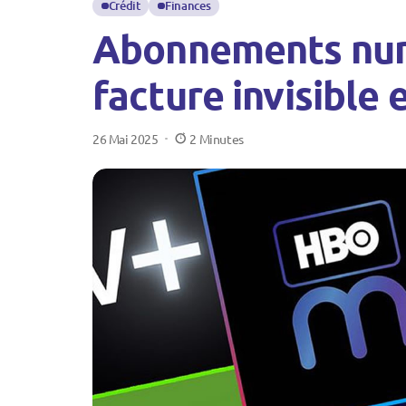
Crédit
Finances
Abonnements numé
facture invisible 
26 Mai 2025
2 Minutes