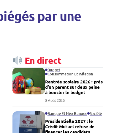
piégés par une
En direct
Budget
Consommation Et Inflation
Rentrée scolaire 2026 : près
d’un parent sur deux peine
à boucler le budget
8 Août 2026
Banque Et Néo-Banque
Société
Présidentielle 2027 : le
Crédit Mutuel refuse de
financer les candidats