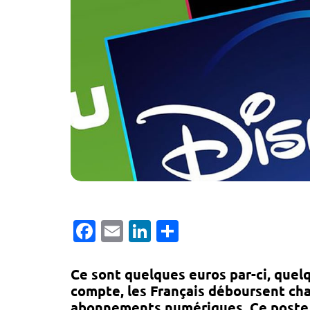
Facebook
Email
LinkedIn
Partager
Ce sont quelques euros par-ci, quelq
compte,
les Français déboursent cha
abonnements numériques
. Ce post