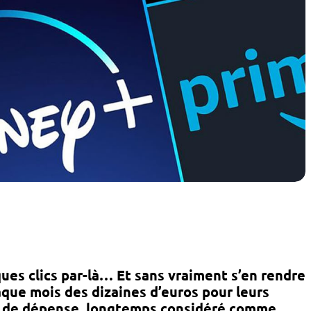
ues clics par-là… Et sans vraiment s’en rendre
que mois des dizaines d’euros pour leurs
e de dépense, longtemps considéré comme