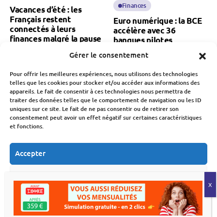
Finances
Vacances d’été : les
Français restent
Euro numérique : la BCE
connectés à leurs
accélère avec 36
finances malgré la pause
banques pilotes
estivale
Gérer le consentement
Fabien Monvoisin
Fabien Monvoisin
22 Juillet 2026
Pour offrir les meilleures expériences, nous utilisons des technologies
26 Juillet 2026
telles que les cookies pour stocker et/ou accéder aux informations des
appareils. Le fait de consentir à ces technologies nous permettra de
traiter des données telles que le comportement de navigation ou les ID
uniques sur ce site. Le fait de ne pas consentir ou de retirer son
consentement peut avoir un effet négatif sur certaines caractéristiques
et fonctions.
Accepter
Économie
Finances
Économie
Finances
Cinéma : la
Budget : les efforts
Refuser
fréquentation bondit de
devront s’intensifier d’ici
14,6 % en juin
2030 pour éviter la
Voir les préférences
faillite
Fabien Monvoisin
18 Juillet 2026
Fabien Monvoisin