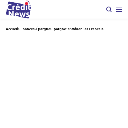
Accueil
Finances
Épargne
Epargne: combien les Français
parviennent ils vraiment à placer tous les
mois?