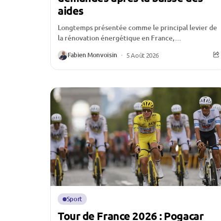
aides
Longtemps présentée comme le principal levier de
la rénovation énergétique en France,
MaPrimeRénov’ traverse une période
Fabien Monvoisin
5 Août 2026
particulièrement délicate. Depuis la réduction de
certaines...
Sport
Tour de France 2026 : Pogacar