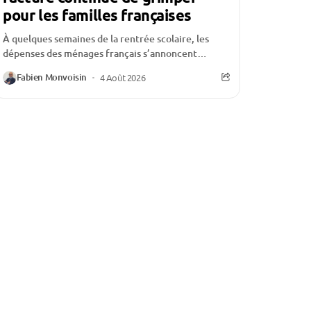
pour les familles françaises
À quelques semaines de la rentrée scolaire, les
dépenses des ménages français s’annoncent
particulièrement élevées. Entre les fournitures,
Fabien Monvoisin
4 Août 2026
les vêtements, les équipements numériques,...