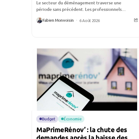
Le secteur du déménagement traverse une
période sans précédent. Les professionnels
évoquent une activité historiquement faible,
Fabien Monvoisin
6 Août 2026
certains allant jusqu’à affirmer qu’ils n’ont «...
Budget
Économie
MaPrimeRénov’ : la chute des
demandes après la baisse des