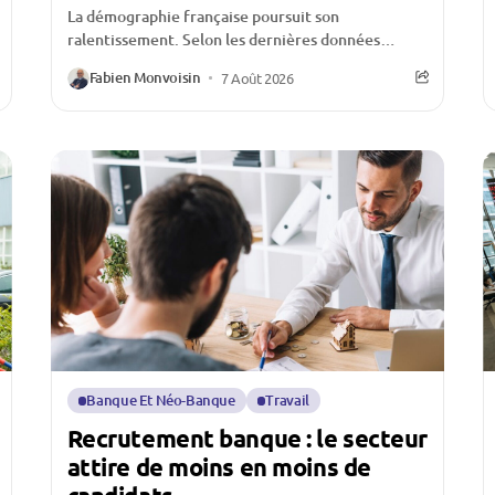
La démographie française poursuit son
ralentissement. Selon les dernières données
publiées par l’Insee, le nombre de naissances
Fabien Monvoisin
7 Août 2026
continue de reculer au premier semestre...
Banque Et Néo-Banque
Travail
Recrutement banque : le secteur
attire de moins en moins de