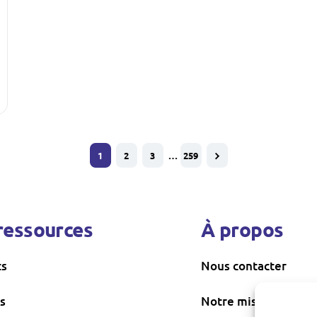
1
2
3
…
259
ressources
À propos
ts
Nous contacter
s
Notre mission