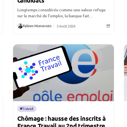
candidats
Longtemps considérée comme une valeur refuge
sur le marché de l’emploi, la banque fait
aujourd’hui face à une crise d’attractivité qui
Fabien Monvoisin
5 Août 2026
inquiète l’ensemble...
Travail
Chômage : hausse des inscrits à
France Travail au 2nd trimestre