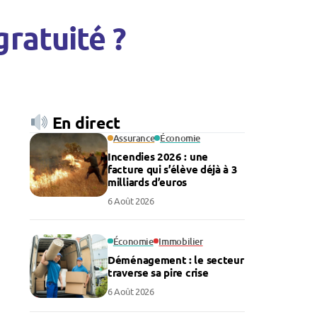
 gratuité ?
En direct
Assurance
Économie
Incendies 2026 : une
facture qui s’élève déjà à 3
milliards d’euros
6 Août 2026
Économie
Immobilier
Déménagement : le secteur
traverse sa pire crise
6 Août 2026