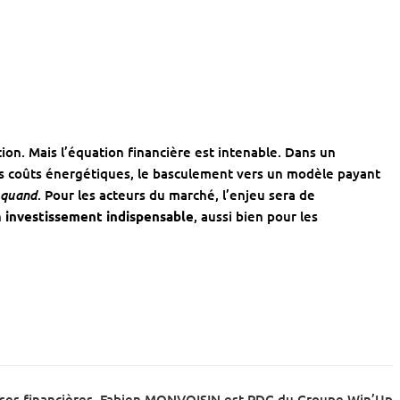
tion. Mais l’équation financière est intenable. Dans un
s coûts énergétiques, le basculement vers un modèle payant
quand
. Pour les acteurs du marché, l’enjeu sera de
n
investissement indispensable
, aussi bien pour les
ises financières, Fabien MONVOISIN est PDG du Groupe Win’Up