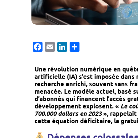
Facebook
Email
LinkedIn
Partager
Une révolution numérique en quête
artificielle (IA) s’est imposée dan
recherche enrichi, souvent sans frai
menacée. Le modèle actuel, basé su
d’abonnés qui financent l’accès gra
développement explosent. «
Le coû
700.000 dollars en 2023
», rappelait
cette équation déficitaire, la grat
Dépenses colossales 